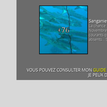
Sanganie
La chance 
+76
Novembre 2
courants q
absents...
VOUS POUVEZ CONSULTER MON
GUIDE
JE PEUX 